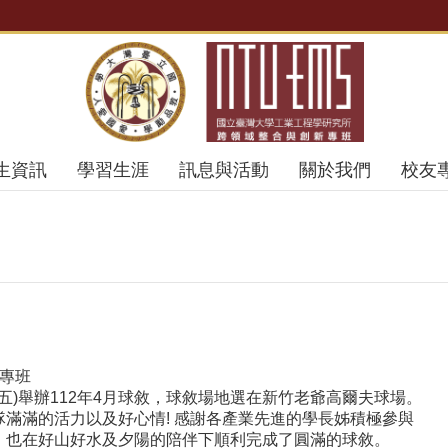
生資訊
學習生涯
訊息與活動
關於我們
校友
新專班
8(五)舉辦112年4月球敘，球敘場地選在新竹老爺高爾夫球場。
滿滿的活力以及好心情! 感謝各產業先進的學長姊積極參與
，也在好山好水及夕陽的陪伴下順利完成了圓滿的球敘。