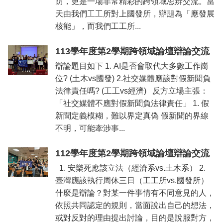
防，更是一場非常精彩的跨領域思辨交流。當
資
天由我們工工所對上國發所，辯題為「應發展
訊
核能」，而我們工工所...
招
生
113學年度第2學期跨領域論壇辯論交流
資
辯論題目如下 1. AI是否會取代大多數工作崗
訊
位? (土木vs國發) 2.社交媒體應該對假新聞負
學
法律責任嗎? (工工vs經濟) 反方立場主張：
習
「社交媒體不應對假新聞負法律責任」 1. 假
生
新聞定義模糊，難以界定真偽 假新聞的界線
涯
不明，可能牽涉事...
訊
息
112學年度第2學期跨領域論壇辯論交流
與
活
1. 安樂死應該立法（經濟系vs.土木系） 2.
動
臺灣應該執行周休三日（工工所vs.國發所）
什麼是辯論？對某一件事情有不同意見的人，
關
依照共同認定的規則，當面說出自己的想法，
於
我
或對反對的理由提出討論，目的是說服對方，