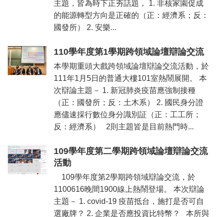
主題，皆為時下正夯話題， 1. 非核家園促成
的能源轉型方向是正確的（正：經濟系；反：
國發所） 2. 安樂...
110學年度第1學期跨領域論壇辯論交流
本學期重頭大戲跨領域論壇辯論交流活動，於
111年1月5日的普通大樓101室熱鬧展開。 本
次辯論主題－ 1. 新冠肺炎疫苗應強制接種
（正：國發所；反：土木系） 2. 國民身分證
應儘速採行數位身分識別証（正：工工所；
反：經濟系） 2則主題皆是目前熱門時...
109學年度第二學期跨領域論壇辯論交流
活動
109學年度第2學期跨領域辯論交流，於
1100616晚間1900線上熱鬧登場。 本次辯論
主題－ 1. covid-19 疫苗抵台，施打是否可自
選廠牌？ 2. 企業是否應投資比特幣？ 本所與