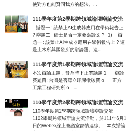
們
使對方也能贊同我方的想法。...
校
111學年度第2學期跨領域論壇辯論交流
友
專
辯題一 : 該禁止AI生成器應用在學術報告上
區
? 辯題二 : 碩士是否一定要寫論文 ? 1) 辯
題一 : 該禁止AI生成器應用在學術報告上 ? 這
社
群
是土木所與國發所的辯論題。這...
媒
體
111學年度第1學期跨領域論壇辯論交流
本次辯論主題，皆為時下正夯話題 1. 辯論
賽題目: 台灣是否應立即課徵碳費 o 正方：
工業工程研究所 o ...
110學年度第2學期跨領域論壇辯論交流
110學年度第2學期跨領域論壇辯論交流
1102學期跨領域辯論交流活動，於111年6月1
日的Webex線上會議室熱情連線。 本次辯論