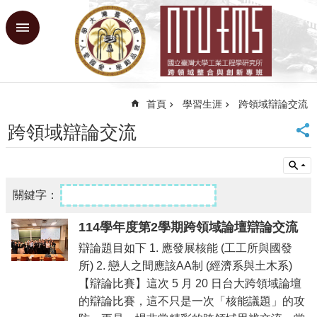
跳到主要內容區塊
進
階
搜
尋
首頁
學習生涯
跨領域辯論交流
回
首
跨領域辯論交流
頁
臺
大
首
頁
網
114學年度第2學期跨領域論壇辯論交流
站
辯論題目如下 1. 應發展核能 (工工所與國發
導
所) 2. 戀人之間應該AA制 (經濟系與土木系)
覽
【辯論比賽】這次 5 月 20 日台大跨領域論壇
課
的辯論比賽，這不只是一次「核能議題」的攻
程