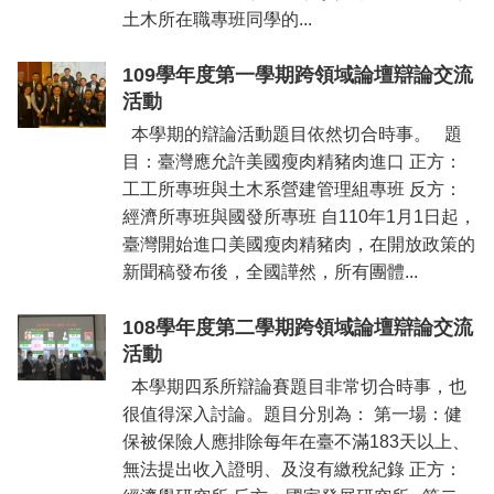
土木所在職專班同學的...
109學年度第一學期跨領域論壇辯論交流
活動
本學期的辯論活動題目依然切合時事。 題
目：臺灣應允許美國瘦肉精豬肉進口 正方：
工工所專班與土木系營建管理組專班 反方：
經濟所專班與國發所專班 自110年1月1日起，
臺灣開始進口美國瘦肉精豬肉，在開放政策的
新聞稿發布後，全國譁然，所有團體...
108學年度第二學期跨領域論壇辯論交流
活動
本學期四系所辯論賽題目非常切合時事，也
很值得深入討論。題目分別為： 第一場：健
保被保險人應排除每年在臺不滿183天以上、
無法提出收入證明、及沒有繳稅紀錄 正方：