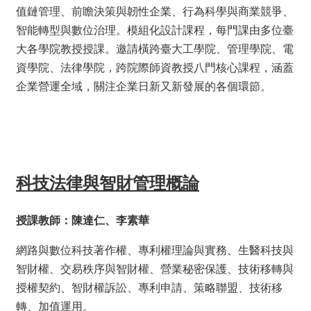
資
值鏈管理、前瞻決策與韌性企業、行為科學與商業競爭、
訊
智能轉型與數位治理。模組化設計課程，每門課由多位臺
招
大各學院教授授課。邀請橫跨臺大工學院、管理學院、電
生
資學院、法律學院，跨院際師資教授八門核心課程，涵蓋
資
企業營運全域，關注企業日新又新發展的各個環節。
訊
學
習
生
涯
科技法律與智財管理概論
訊
息
與
授課教師：陳達仁、李素華
活
動
網路與數位科技著作權、專利權理論與實務、生醫科技與
智財權、交易秩序與智財權、營業秘密保護、技術移轉與
關
授權契約、智財權訴訟、專利申請、策略聯盟、技術移
於
我
轉、加值運用。