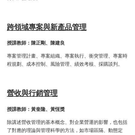
們
校
友
跨領域專案與新產品管理
專
區
授課教師：陳正剛、陳建良
社
群
專案管理計畫、專案組織、專案執行、衝突管理、專案時
媒
體
程規劃、成本控制、風險管理、績效考核、採購談判。
營收與行銷管理
授課教師：黃奎隆、黃恆獎
除講述營收管理的基本概念、對企業營運的影響，也包括
了對應的理論與管理科學的方法，如市場區隔、動態定