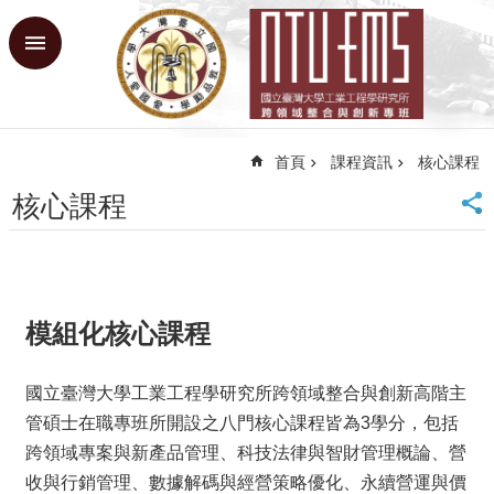
跳到主要內容區塊
進
階
搜
尋
首頁
課程資訊
核心課程
回
首
核心課程
頁
臺
大
首
頁
模組化核心課程
網
站
導
國立臺灣大學工業工程學研究所跨領域整合與創新高階主
覽
管碩士在職專班所開設之八門核心課程皆為3學分，包括
跨領域專案與新產品管理、科技法律與智財管理概論、營
課
收與行銷管理、數據解碼與經營策略優化、永續營運與價
程