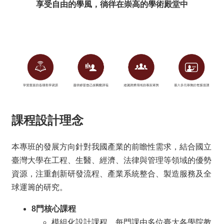
享受自由的學風，徜徉在崇高的學術殿堂中
資
訊
招
生
資
訊
學
習
生
涯
課程設計理念
訊
息
本專班的發展方向針對我國產業的前瞻性需求，結合國立
與
臺灣大學在工程、生醫、經濟、法律與管理等領域的優勢
活
資源，注重創新研發流程、產業系統整合、製造服務及全
動
球運籌的研究。
關
於
8門核心課程
我
模組化設計課程，每門課由多位臺大各學院教