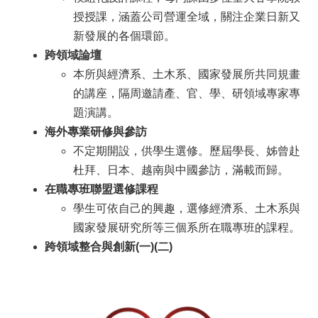
們
授授課，涵蓋公司營運全域，關注企業日新又
校
新發展的各個環節。
友
跨領域論壇
專
本所與經濟系、土木系、國家發展所共同規畫
區
的講座，隔周邀請產、官、學、研領域專家專
社
題演講。
群
海外專業研修與參訪
媒
體
不定期開設，供學生選修。歷屆學長、姊曾赴
杜拜、日本、越南與中國參訪，滿載而歸。
在職專班聯盟選修課程
學生可依自己的興趣，選修經濟系、土木系與
國家發展研究所等三個系所在職專班的課程。
跨領域整合與創新(一)(二)