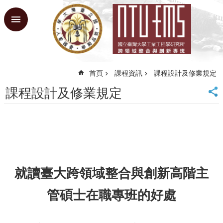
跳到主要內容區塊
進
階
搜
尋
首頁
課程資訊
課程設計及修業規定
回
首
課程設計及修業規定
頁
臺
大
首
頁
網
站
就讀
臺大跨領域整合與創新高階主
導
覽
管碩士在職專班
的好處
課
程