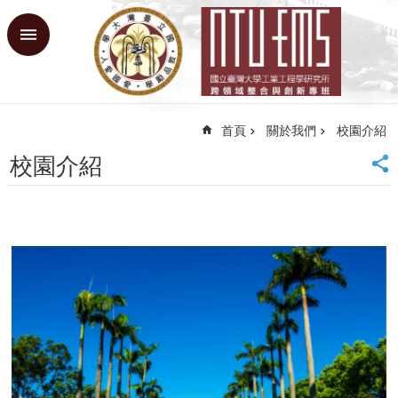
跳到主要內容區塊
進
階
搜
尋
首頁
關於我們
校園介紹
回
首
校園介紹
頁
臺
大
首
頁
網
站
導
覽
課
程