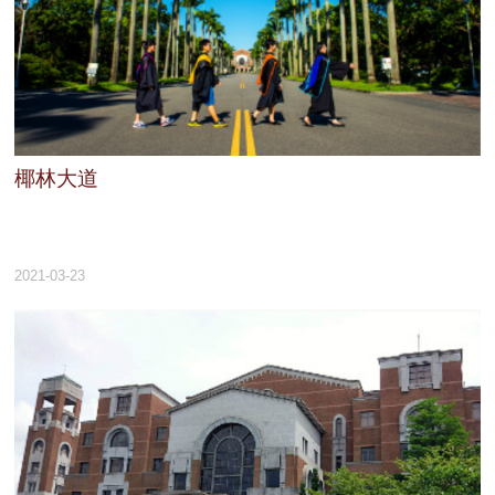
資
訊
招
生
資
訊
椰林大道
學
習
生
涯
2021-03-23
訊
息
與
活
動
關
於
我