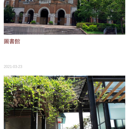
們
校
友
專
區
圖書館
社
群
媒
體
2021-03-23