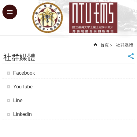
跳到主要內容區塊
進
階
搜
尋
首頁
社群媒體
回
首
社群媒體
頁
臺
Facebook
大
首
YouTube
頁
網
Line
站
導
Linkedin
覽
課
程