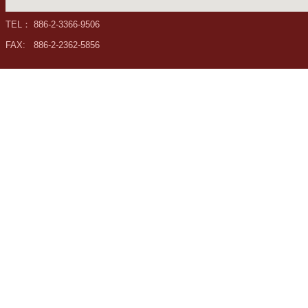
們
TEL： 886-2-3366-9506
校
FAX: 886-2-2362-5856
友
專
區
社
群
媒
體