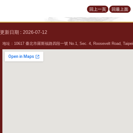
資
回上一頁
回最上面
訊
招
生
更新日期
2026-07-12
資
訊
地址：10617 臺北市羅斯福路四段一號 No.1, Sec. 4, Roosevelt Road, Taipei, 
學
習
生
涯
訊
息
與
活
動
關
於
我