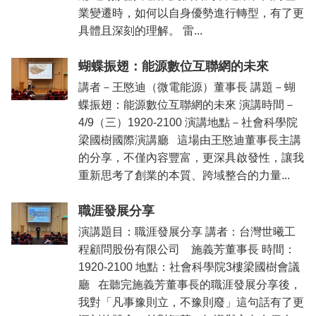
業變遷時，如何以自身優勢進行轉型，有了更
具體且深刻的理解。 雷...
蝴蝶振翅：能源數位互聯網的未來
講者－王愍迪（微電能源）董事長 講題－蝴
蝶振翅：能源數位互聯網的未來 演講時間－
4/9（三）1920-2100 演講地點－社會科學院
梁國樹國際演講廳 這場由王愍迪董事長主講
的分享，不僅內容豐富，更深具啟發性，讓我
重新思考了創業的本質、跨域整合的力量...
職涯發展分享
演講題目：職涯發展分享 講者：台灣世曦工
程顧問股份有限公司 施義芳董事長 時間：
1920-2100 地點：社會科學院3樓梁國樹會議
廳 在聽完施義芳董事長的職涯發展分享後，
我對「凡事豫則立，不豫則廢」這句話有了更