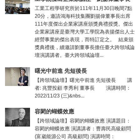
工業工程學研究所於111年11月30日晚間7點
20分，邀請鴻海科技集團劉揚偉董事長出席
111年度傑出企業家講座頒獎典禮授獎。傑出
企業家講座是臺灣大學工學院為表揚傑出人士
經營事業的傑出表現，而特訂定之。 結束頒
獎典禮後，續邀請劉董事長擔任臺大跨領域論
壇演講講者。臺大跨領域論壇...
曙光中前進 先短後長
【跨領域論壇】曙光中前進 先短後長 講
者: 兆豐投顧 李秀利 董事長 演講時間：
2022/11/23 (三)&nbs...
容閎的蝴蝶效應
【跨領域論壇】容閎的蝴蝶效應 演講題目：
容閎的蝴蝶效應 演講講者：曹壽民高級顧問
(富崴能源公司 高級顧問) 演講時間：