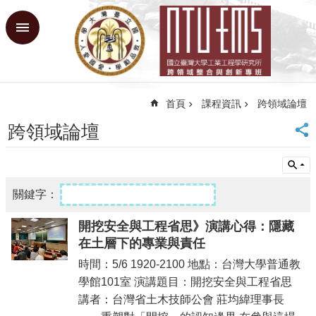
跳到主要內容區塊
進
階
搜
尋
首頁
課程資訊
跨領域論壇
回
首
跨領域論壇
頁
臺
大
首
頁
網
開挖安全與⼯程省思》演講⼼得：隱藏
站
在⼟層下的專業與責任
導
時間：5/6 1920-2100 地點：台灣大學普通教
覽
學館101室 演講題目：開挖安全與工程省思
課
講者：台灣省土木技師公會 莊均緯理事長
程