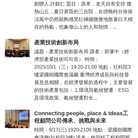
創辦人 許銘仁 題目：原來，老天自有安排 微
熱山丘…夏日黃昏的三合院，在傍晚時分徐徐
涼風中仍然能夠感受紅磚牆微微地散著白天積
存的熱氣，也象徵山上的人和熱情，...
產業技術創新布局
議題：產業技術創新布局 講者：郭肇中（經
濟部產業技術司司長） 時間：
2025/10/1（三）19:20-21:00 地點：社科院3
樓梁國樹國際會議廳 臺灣經濟成長與科技發
展息息相關，在經濟發展的過程中，主要發展
的技術產業包括： 1.環境與氣候變遷：ESG
及環境政策、氣候變遷對全...
Connecting people, place & Ideas工
程顧問公司傳承、挑戰與未來
時間：9/17(三) 1920-2100 地點：梁國樹國際
會議廳(社科院3樓) 講者：林同棪工程顧問股