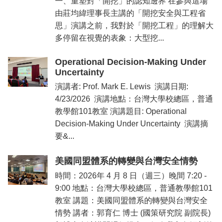
⼀、重塑對「開挖」的認知邊界 在參與這場
資
由莊均緯理事長主講的「開挖安全與⼯程省
訊
思」演講之前，我對於「開挖⼯程」的理解⼤
招
多停留在視覺的表象：⼤型挖...
生
資
Operational Decision-Making Under
訊
Uncertainty
學
演講者: Prof. Mark E. Lewis 演講日期:
習
4/23/2026 演講地點：台灣大學校總區，普通
生
教學館101教室 演講題目: Operational
涯
Decision-Making Under Uncertainty 演講摘
訊
要&...
息
與
美國同盟體系的轉變與台灣安全情勢
活
時間：2026年 4 月 8 日（週三）晚間 7:20 -
動
9:00 地點：台灣大學校總區，普通教學館101
關
教室 講題：美國同盟體系的轉變與台灣安全
於
情勢 講者：郭育仁 博士 (國策研究院 副院長)
我