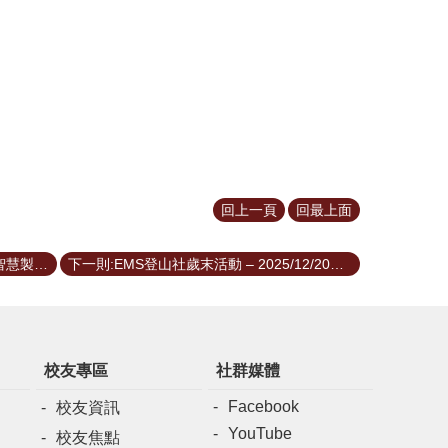
回上一頁
回最上面
上一則:以西門子數位雙生及AI創新為智慧製造暨關鍵基礎設施賦能
下一則:EMS登山社歲末活動 – 2025/12/20北市七星山健行
校友專區
社群媒體
Facebook
校友資訊
YouTube
校友焦點