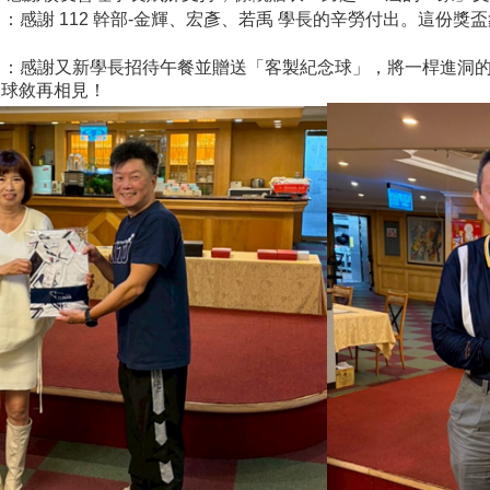
】：感謝 112 幹部-金輝、宏彥、若禹 學長的辛勞付出。這份獎
享】：感謝又新學長招待午餐並贈送「客製紀念球」，將一桿進洞
次球敘再相見！