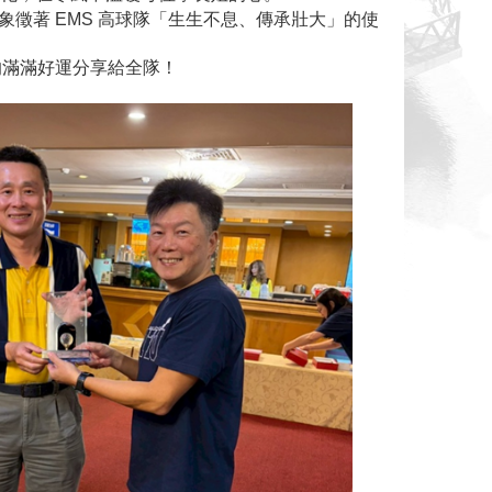
盃象徵著 EMS 高球隊「生生不息、傳承壯大」的使
的滿滿好運分享給全隊！