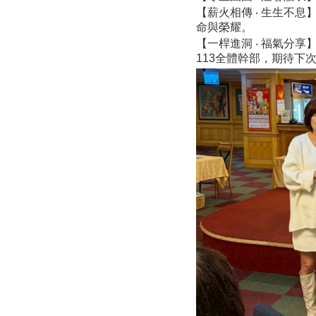
【薪火相傳 ‧ 生生不息
命與榮耀。
【一桿進洞 ‧ 福氣分
113全體幹部，期待下