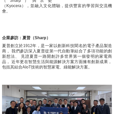
（Sharp）與京瓷
資
（Kyocera），並融入文化體驗，提供豐富的學習與交流機
訊
會。
招
生
資
訊
企業參訪：夏普（Sharp）
學
夏普創立於1912年，是一家以創新科技聞名的電子產品製造
習
商， 我們參訪深入夏普從第一代自動筆結合了多項功能的創
生
新想法、 見證夏普一路開創許多世界第一個發明的家電商
涯
品， 近年更在智慧生活與能源解決方案方面擁有創新成果，
包括其結合AIoT技術的智慧家電、綠能解決方案。
訊
息
與
活
動
關
於
我