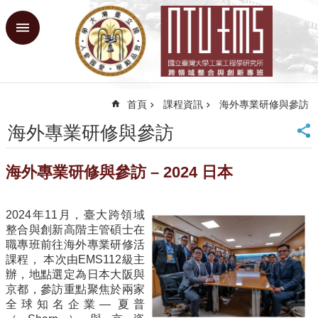
跳到主要內容區塊
進
階
搜
尋
首頁
課程資訊
海外專業研修與參訪
回
首
海外專業研修與參訪
頁
臺
海外專業研修與參訪 – 2024 日本
大
首
頁
2024年11月，臺大跨領域
網
整合與創新高階主管碩士在
站
職專班前往海外專業研修活
導
課程， 本次由EMS112級主
覽
辦，地點選定為日本大阪與
京都，參訪重點聚焦於兩家
課
全球知名企業— 夏普
程