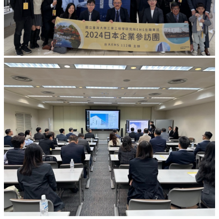
們
校
友
專
區
社
群
媒
體