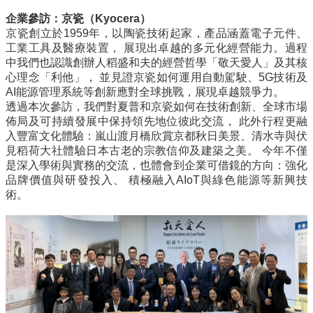
企業參訪：京瓷（Kyocera）
京瓷創立於1959年，以陶瓷技術起家，產品涵蓋電子元件、
工業工具及醫療裝置， 展現出卓越的多元化經營能力。過程
中我們也認識創辦人稻盛和夫的經營哲學「敬天愛人」及其核
心理念「利他」， 並見證京瓷如何運用自動駕駛、5G技術及
AI能源管理系統等創新應對全球挑戰，展現卓越競爭力。
透過本次參訪，我們對夏普和京瓷如何在技術創新、全球市場
佈局及可持續發展中保持領先地位彼此交流， 此外行程更融
入豐富文化體驗：嵐山渡月橋欣賞京都秋日美景、清水寺與伏
見稻荷大社體驗日本古老的宗教信仰及建築之美。 今年不僅
是深入學術與實務的交流，也體會到企業可借鏡的方向：強化
品牌價值與研發投入、 積極融入AIoT與綠色能源等新興技
術。