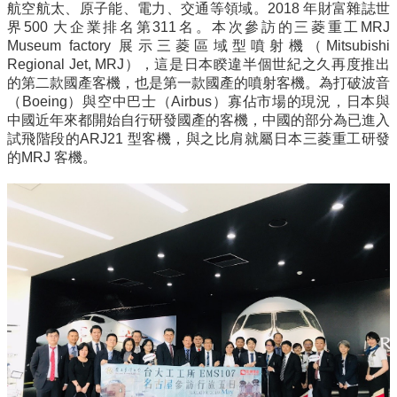
們
航空航太、原子能、電力、交通等領域。2018 年財富雜誌世
界500 大企業排名第311名。本次參訪的三菱重工MRJ
校
Museum factory 展示三菱區域型噴射機（Mitsubishi
友
Regional Jet, MRJ），這是日本睽違半個世紀之久再度推出
專
的第二款國產客機，也是第一款國產的噴射客機。為打破波音
區
（Boeing）與空中巴士（Airbus）寡佔市場的現況，日本與
中國近年來都開始自行研發國產的客機，中國的部分為已進入
社
試飛階段的ARJ21 型客機，與之比肩就屬日本三菱重工研發
群
的MRJ 客機。
媒
體