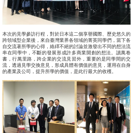
本次的見學參訪行程，對於日本這二個享譽國際、歷史悠久的
跨領域型企業後，來自臺灣業界各領域的菁英同學們，當下各
自交流著所學的心得，絡繹不絕的討論並激發出不同的想法流
串在同學中，不斷的發展形成許多商業開創的想法。讀萬卷
書，行萬里路，跨企業的交流見習外，重要的是同學間的交
流，透過見學交換意見，形成具體有價值的意見，運用在自身
的產業及公司，提升所學的價值，是此行最大的收穫。