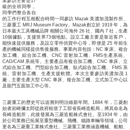
業參訪主要是17
資
級的全班同學，
訊
同學們整合各自
的工作行程互相配合時間一同參訪 Mazak 美濃加茂製作所、
招
三菱重工 MRJ Museum Factory。Mazak創立於 1919 年，為
生
日本最大工具機械品牌 相關公司海外 26 社、國內 7 社，生產
資
10個據點，支援世界73個地點。設立工廠主要是靠近客戶，
訊
能快速提供服務，及設立零件供貨中心等，即便是 25 年前生
產的機械同樣提供售後服務。事業內容包括：NC 車床、複合
學
加工機、綜合加工機、CNC 雷射加工機、FMS生產系統、
習
CAD/CAM 系統等。主要產品有複合加工機、CNC 車床、立
生
式綜合加工機、門型綜合加工機、臥式綜合加工機、 FMS 系
涯
統、雷射加工機、生產支援軟體。本次主要參訪美濃加茂 1
訊
廠，主要生產大型 CNC 車床、複合加工機、立式加工中心以
息
及龍門五面加工中心等。
與
活
三菱重工的歷史可以追溯到明治維新年間。1884 年，三菱創
動
始者岩崎彌太郎從政府租借了工部省長崎造船局，將其命名為
關
長崎造船所，此後發展為三菱造船株式會社。至1934 年，由
於
於公司業務已拓展至重型機械、飛機、鐵路車輛等領域，公司
我
更名為三菱重工業株式會社。三菱重工業務涵蓋機械、船舶、