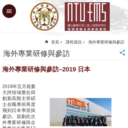
跳到主要內容區塊
進
階
搜
尋
首頁
課程資訊
海外專業研修與參訪
回
首
海外專業研修與參訪
頁
臺
海外專業研修與參訪–2019 日本
大
首
頁
2019年五月底臺
網
大跨領域整合與
站
創新高階主管碩
導
士在職專班再度
覽
飛到日本學習與
參訪。規劃此次
課
外專業研修與企
程