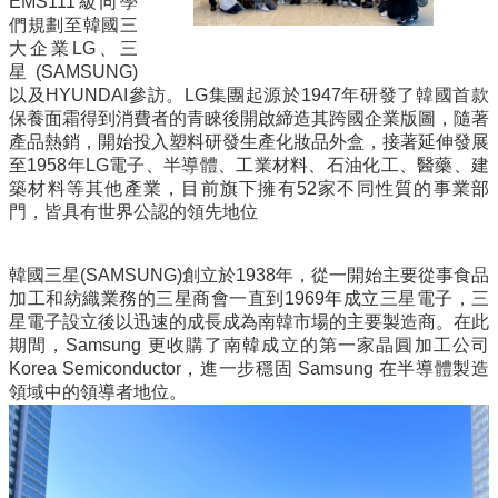
EMS111級同學
資
們規劃至韓國三
訊
大企業LG、三
星(SAMSUNG)
招
以及HYUNDAI參訪。LG集團起源於1947年研發了韓國首款
生
保養面霜得到消費者的青睞後開啟締造其跨國企業版圖，隨著
資
產品熱銷，開始投入塑料研發生產化妝品外盒，接著延伸發展
訊
至1958年LG電子、半導體、工業材料、石油化工、醫藥、建
築材料等其他產業，目前旗下擁有52家不同性質的事業部
學
門，皆具有世界公認的領先地位
習
生
涯
韓國三星(SAMSUNG)創立於1938年，從一開始主要從事食品
加工和紡織業務的三星商會一直到1969年成立三星電子，三
訊
星電子設立後以迅速的成長成為南韓市場的主要製造商。在此
息
期間，Samsung 更收購了南韓成立的第一家晶圓加工公司
與
Korea Semiconductor，進一步穩固 Samsung 在半導體製造
活
領域中的領導者地位。
動
關
於
我