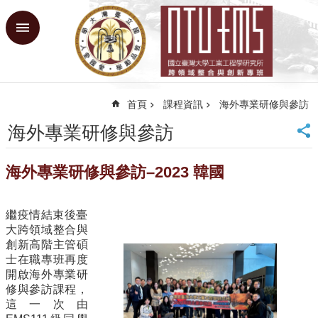
跳到主要內容區塊
進
階
搜
尋
首頁
課程資訊
海外專業研修與參訪
回
首
海外專業研修與參訪
頁
臺
海外專業研修與參訪–2023 韓國
大
首
頁
繼疫情結束後臺
網
大跨領域整合與
站
創新高階主管碩
導
士在職專班再度
覽
開啟海外專業研
修與參訪課程，
課
這一次由
程