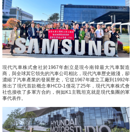
們
校
友
專
區
社
群
媒
體
現代汽車株式會社於1967年創立是現今南韓最大汽車製造
商，與全球其它領先的汽車公司相比，現代汽車歷史雖淺，卻
濃縮了汽車產業的發展歷史，它從1967年建立工廠到1992年
推出了現代首款概念車HCD-1僅花了25年，現代汽車株式會
社也接收了多軍方合約，例如K1主戰坦克就是現代集團的軍
事代表作。